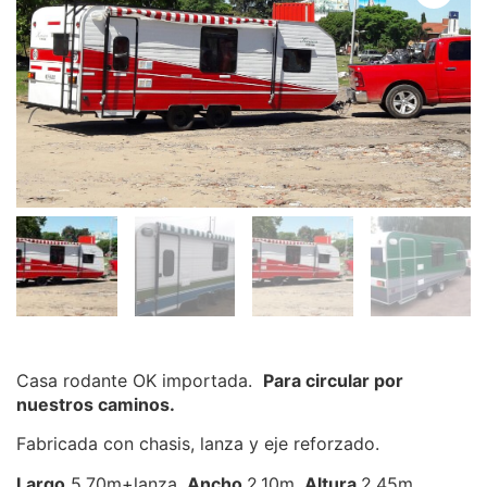
Casa rodante OK importada.
Para circular por
nuestros caminos.
Fabricada con chasis, lanza y eje reforzado.
Largo
5.70m+lanza,
Ancho
2.10m,
Altura
2.45m